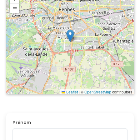
−
Leaflet
|
©
OpenStreetMap
contributors
Prénom